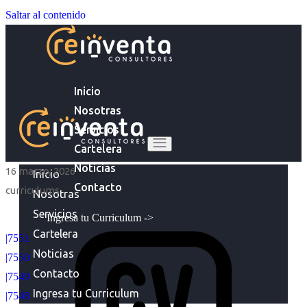
Saltar al contenido
Inicio
Nosotras
Servicios
Cartelera
Noticias
16 marzo, 2026
Inicio
Contacto
curriculums
Nosotras
Servicios
Ingresa tu Curriculum ->
Cartelera
|7551
Noticias
|7550
Contacto
|7549
Ingresa tu Curriculum
|7548