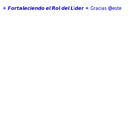
✴️ 𝙁𝙤𝙧𝙩𝙖𝙡𝙚𝙘𝙞𝙚𝙣𝙙𝙤 𝙚𝙡 𝙍𝙤𝙡 𝙙𝙚𝙡 𝙇í𝙙𝙚𝙧 ✴️ Gracias @este