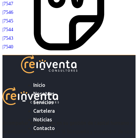
|7547
|7546
|7545
|7544
|7543
|7540
Inicio
Nosotras
Servicios
Cartelera
Noticias
Acompañar a empresas en su gestión de capital humano y
Contacto
acompañar a personas en la búsqueda y encuentro de sus