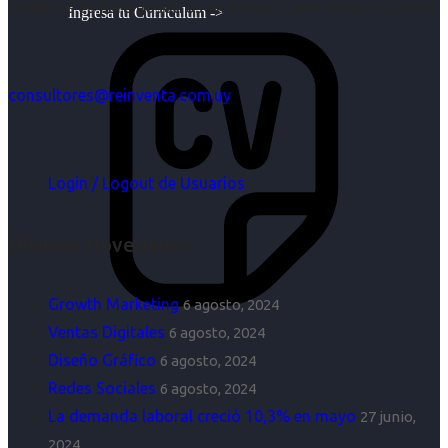
objetivos es para nosotros un trabajo, pero antes un placer.
Ingresa tu Curriculum ->
consultores@reinventa.com.uy
Login / Logout de Usuarios
Últimas Novedades
Growth Marketing
6 agosto, 2024
Ventas Digitales
6 agosto, 2024
Diseño Gráfico
6 agosto, 2024
Redes Sociales
6 agosto, 2024
La demanda laboral creció 10,3% en mayo
27 junio,
2024