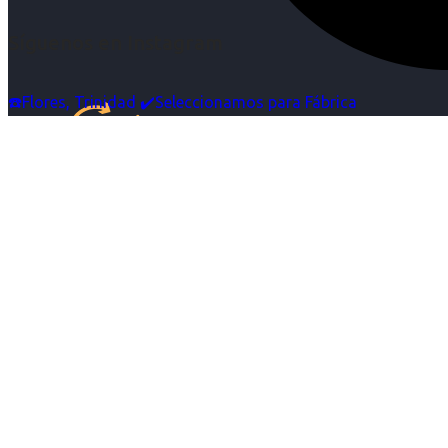
Síguenos en Instagram
☎️Flores, Trinidad ✔️Seleccionamos para Fábrica
Inicio
Nosotras
Servicios
Cartelera
Noticias
Contacto
Ingresa tu Curriculum ->