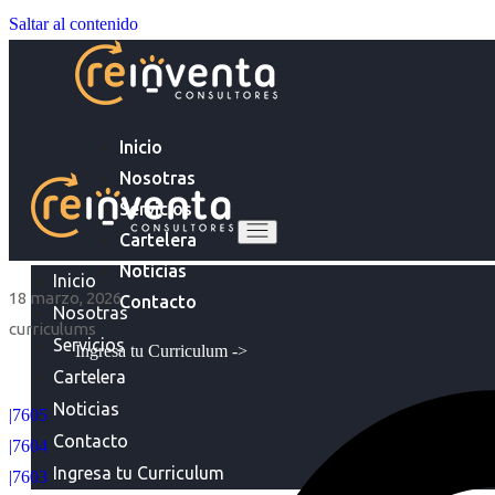
Saltar al contenido
Inicio
Nosotras
Servicios
Cartelera
Noticias
Inicio
18 marzo, 2026
Contacto
Nosotras
curriculums
Servicios
Ingresa tu Curriculum ->
Cartelera
Noticias
|7605
Contacto
|7604
Ingresa tu Curriculum
|7603