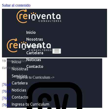
Saltar al contenido
Inicio
Nosotras
Servicios
Cartelera
Noticias
19 marzo, 2026
Inicio
Contacto
curriculums
Nosotras
Servicios
Ingresa tu Curriculum ->
Cartelera
|7614
Noticias
|7613
Contacto
|7612
Ingresa tu Curriculum
|7611