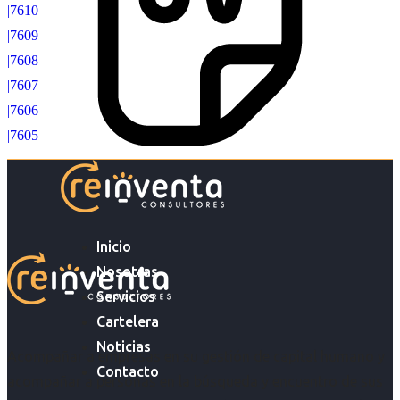
|7610
|7609
|7608
|7607
|7606
|7605
Inicio
Nosotras
Servicios
Cartelera
Noticias
Acompañar a empresas en su gestión de capital humano y
Contacto
acompañar a personas en la búsqueda y encuentro de sus