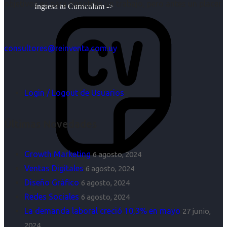
objetivos es para nosotros un trabajo, pero antes un placer.
Ingresa tu Curriculum ->
consultores@reinventa.com.uy
Login / Logout de Usuarios
Últimas Novedades
Growth Marketing
6 agosto, 2024
Ventas Digitales
6 agosto, 2024
Diseño Gráfico
6 agosto, 2024
Redes Sociales
6 agosto, 2024
La demanda laboral creció 10,3% en mayo
27 junio,
2024