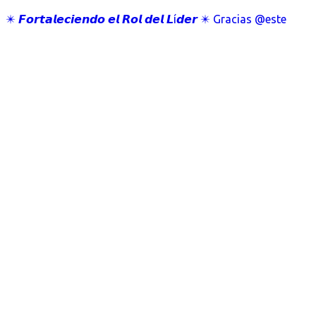
✴️ 𝙁𝙤𝙧𝙩𝙖𝙡𝙚𝙘𝙞𝙚𝙣𝙙𝙤 𝙚𝙡 𝙍𝙤𝙡 𝙙𝙚𝙡 𝙇í𝙙𝙚𝙧 ✴️ Gracias @este