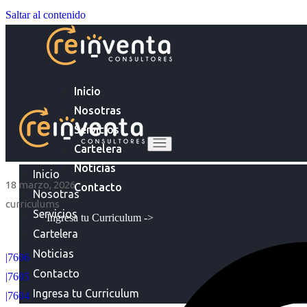
Saltar al contenido
Inicio
Nosotras
Servicios
Cartelera
Noticias
Inicio
18 marzo, 2026
Contacto
Nosotras
curriculums
Servicios
Ingresa tu Curriculum ->
Cartelera
Noticias
|7606
Contacto
|7605
Ingresa tu Curriculum
|7604