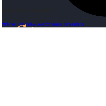
Síguenos en Instagram
☎️Flores, Trinidad ✔️Seleccionamos para Fábrica
Inicio
Nosotras
Servicios
Cartelera
Noticias
Contacto
Ingresa tu Curriculum ->