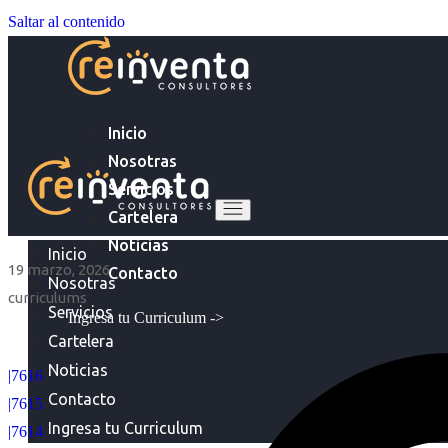
Saltar al contenido
Inicio
Nosotras
Servicios
Cartelera
Noticias
Inicio
19 marzo, 2026
Contacto
Nosotras
curriculums
Servicios
Ingresa tu Curriculum ->
Cartelera
Noticias
|7616
Contacto
|7615
Ingresa tu Curriculum
|7614