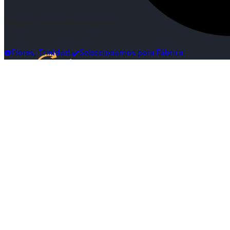
Síguenos en Instagram
☎️Flores, Trinidad ✔️Seleccionamos para Fábrica
Inicio
Nosotras
Servicios
Cartelera
Noticias
Contacto
Ingresa tu Curriculum ->