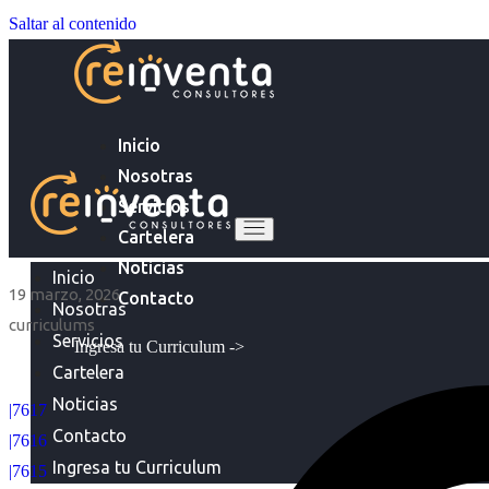
Saltar al contenido
Inicio
Nosotras
Servicios
Cartelera
Noticias
Inicio
19 marzo, 2026
Contacto
Nosotras
curriculums
Servicios
Ingresa tu Curriculum ->
Cartelera
Noticias
|7617
Contacto
|7616
Ingresa tu Curriculum
|7615