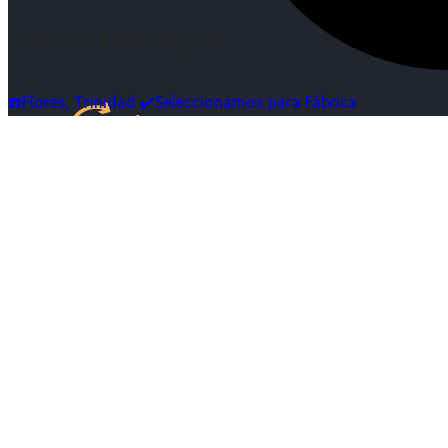
Síguenos en Instagram
☎️Flores, Trinidad ✔️Seleccionamos para Fábrica
Inicio
Nosotras
Servicios
Cartelera
Noticias
Contacto
Ingresa tu Curriculum ->