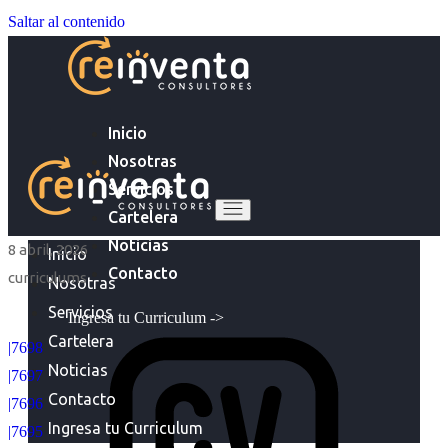
Saltar al contenido
Inicio
Nosotras
Servicios
Cartelera
Noticias
8 abril, 2026
Inicio
Contacto
curriculums
Nosotras
Servicios
Ingresa tu Curriculum ->
Cartelera
|7698
Noticias
|7697
Contacto
|7696
Ingresa tu Curriculum
|7695