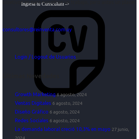
objetivos es para nosotros un trabajo, pero antes un placer.
Ingresa tu Curriculum ->
consultores@reinventa.com.uy
Login / Logout de Usuarios
Últimas Novedades
Growth Marketing
6 agosto, 2024
Ventas Digitales
6 agosto, 2024
Diseño Gráfico
6 agosto, 2024
Redes Sociales
6 agosto, 2024
La demanda laboral creció 10,3% en mayo
27 junio,
2024