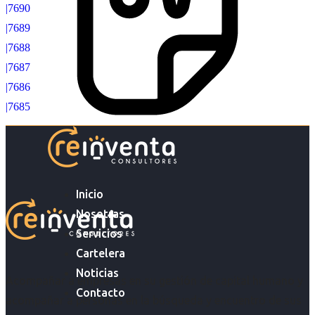
|7690
|7689
|7688
|7687
|7686
|7685
Inicio
Nosotras
Servicios
Cartelera
Noticias
Acompañar a empresas en su gestión de capital humano y
Contacto
acompañar a personas en la búsqueda y encuentro de sus