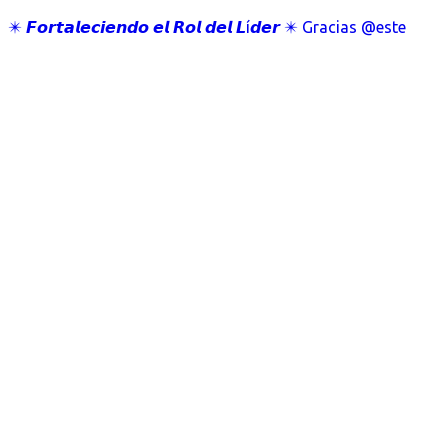
✴️ 𝙁𝙤𝙧𝙩𝙖𝙡𝙚𝙘𝙞𝙚𝙣𝙙𝙤 𝙚𝙡 𝙍𝙤𝙡 𝙙𝙚𝙡 𝙇í𝙙𝙚𝙧 ✴️ Gracias @este