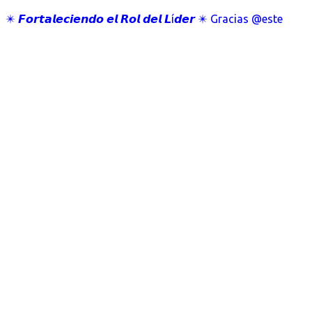
✴️ 𝙁𝙤𝙧𝙩𝙖𝙡𝙚𝙘𝙞𝙚𝙣𝙙𝙤 𝙚𝙡 𝙍𝙤𝙡 𝙙𝙚𝙡 𝙇í𝙙𝙚𝙧 ✴️ Gracias @este