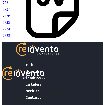
|7731
|7727
|7726
|7725
|7724
|7723
Inicio
Nosotras
Servicios
Cartelera
Noticias
Acompañar a empresas en su gestión de capital humano y
Contacto
acompañar a personas en la búsqueda y encuentro de sus