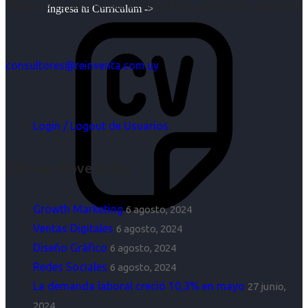
objetivos es para nosotros un trabajo, pero antes un placer.
Ingresa tu Curriculum ->
consultores@reinventa.com.uy
Login / Logout de Usuarios
Últimas Novedades
Growth Marketing
6 agosto, 2024
Ventas Digitales
6 agosto, 2024
Diseño Gráfico
6 agosto, 2024
Redes Sociales
6 agosto, 2024
La demanda laboral creció 10,3% en mayo
27 junio,
2024