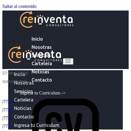
Saltar al contenido
Inicio
Nosotras
Servicios
Cartelera
Noticias
27 abril, 2026
Inicio
Contacto
curriculums
Nosotras
Servicios
Ingresa tu Curriculum ->
Cartelera
|7739
Noticias
|7738
Contacto
|7737
Ingresa tu Curriculum
|7732