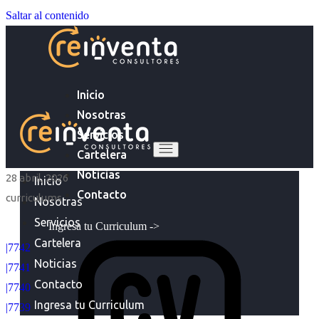
Saltar al contenido
Inicio
Nosotras
Servicios
Cartelera
Noticias
28 abril, 2026
Inicio
Contacto
curriculums
Nosotras
Servicios
Ingresa tu Curriculum ->
Cartelera
|7742
Noticias
|7741
Contacto
|7740
Ingresa tu Curriculum
|7739