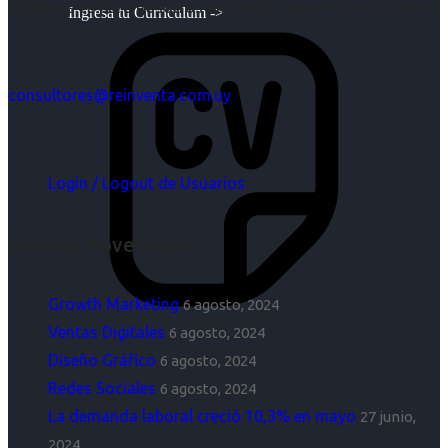
objetivos es para nosotros un trabajo, pero antes un placer.
Ingresa tu Curriculum ->
consultores@reinventa.com.uy
Login / Logout de Usuarios
Últimas Novedades
Growth Marketing
6 agosto, 2024
Ventas Digitales
6 agosto, 2024
Diseño Gráfico
6 agosto, 2024
Redes Sociales
6 agosto, 2024
La demanda laboral creció 10,3% en mayo
27 junio,
2024