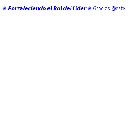
✴️ 𝙁𝙤𝙧𝙩𝙖𝙡𝙚𝙘𝙞𝙚𝙣𝙙𝙤 𝙚𝙡 𝙍𝙤𝙡 𝙙𝙚𝙡 𝙇í𝙙𝙚𝙧 ✴️ Gracias @este