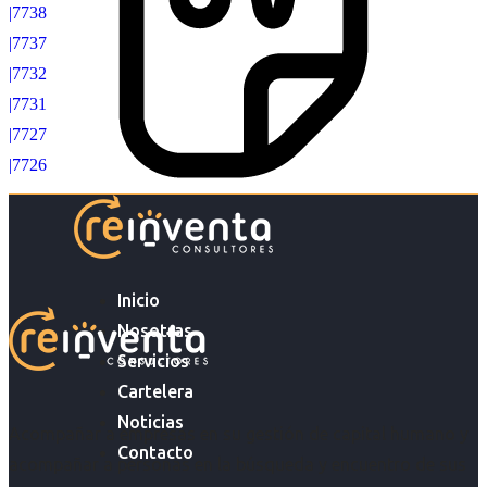
|7738
|7737
|7732
|7731
|7727
|7726
Inicio
Nosotras
Servicios
Cartelera
Noticias
Acompañar a empresas en su gestión de capital humano y
Contacto
acompañar a personas en la búsqueda y encuentro de sus