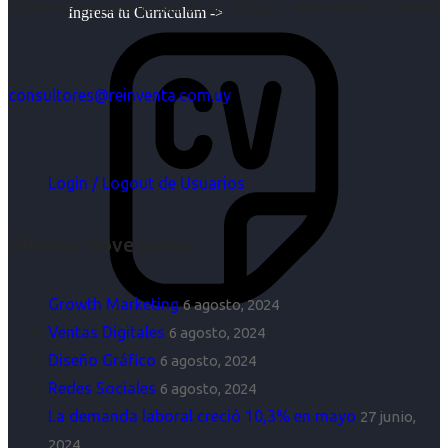
objetivos es para nosotros un trabajo, pero antes un placer.
Ingresa tu Curriculum ->
consultores@reinventa.com.uy
Login / Logout de Usuarios
Últimas Novedades
Growth Marketing
6 agosto, 2024
Ventas Digitales
6 agosto, 2024
Diseño Gráfico
6 agosto, 2024
Redes Sociales
6 agosto, 2024
La demanda laboral creció 10,3% en mayo
27 junio,
2024