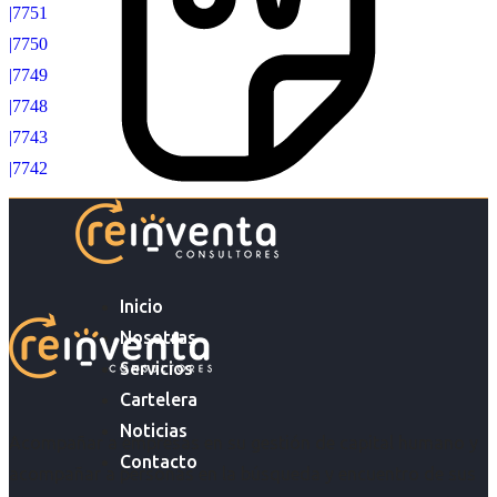
|7751
|7750
|7749
|7748
|7743
|7742
Inicio
Nosotras
Servicios
Cartelera
Noticias
Acompañar a empresas en su gestión de capital humano y
Contacto
acompañar a personas en la búsqueda y encuentro de sus