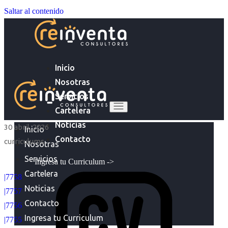
Saltar al contenido
Inicio
Nosotras
Servicios
Cartelera
Noticias
30 abril, 2026
Inicio
Contacto
curriculums
Nosotras
Servicios
Ingresa tu Curriculum ->
Cartelera
|7758
Noticias
|7757
Contacto
|7756
Ingresa tu Curriculum
|7755