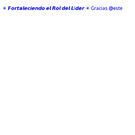
✴️ 𝙁𝙤𝙧𝙩𝙖𝙡𝙚𝙘𝙞𝙚𝙣𝙙𝙤 𝙚𝙡 𝙍𝙤𝙡 𝙙𝙚𝙡 𝙇í𝙙𝙚𝙧 ✴️ Gracias @este