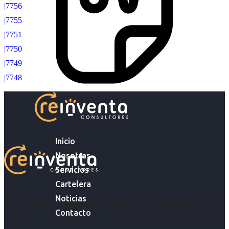
|7756
|7755
|7751
|7750
|7749
|7748
Inicio
Nosotras
Servicios
Cartelera
Noticias
Acompañar a empresas en su gestión de capital humano y
Contacto
acompañar a personas en la búsqueda y encuentro de sus