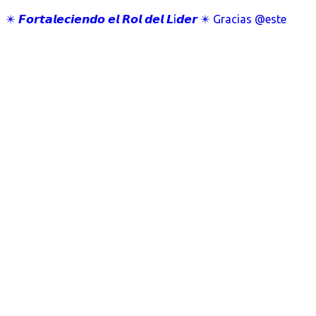
✴️ 𝙁𝙤𝙧𝙩𝙖𝙡𝙚𝙘𝙞𝙚𝙣𝙙𝙤 𝙚𝙡 𝙍𝙤𝙡 𝙙𝙚𝙡 𝙇í𝙙𝙚𝙧 ✴️ Gracias @este