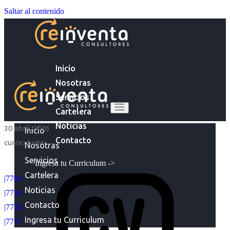
Saltar al contenido
Inicio
Nosotras
Servicios
Cartelera
Noticias
30 abril, 2026
Inicio
Contacto
curriculums
Nosotras
Servicios
Ingresa tu Curriculum ->
Cartelera
|7760
Noticias
|7759
Contacto
|7758
Ingresa tu Curriculum
|7757