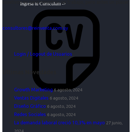
objetivos es para nosotros un trabajo, pero antes un placer.
Ingresa tu Curriculum ->
consultores@reinventa.com.uy
Login / Logout de Usuarios
Últimas Novedades
Growth Marketing
6 agosto, 2024
Ventas Digitales
6 agosto, 2024
Diseño Gráfico
6 agosto, 2024
Redes Sociales
6 agosto, 2024
La demanda laboral creció 10,3% en mayo
27 junio,
2024