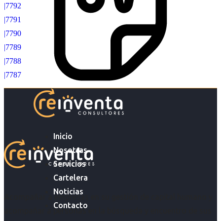
|7792
|7791
|7790
|7789
|7788
|7787
Inicio
Nosotras
Servicios
Cartelera
Noticias
Acompañar a empresas en su gestión de capital humano y
Contacto
acompañar a personas en la búsqueda y encuentro de sus