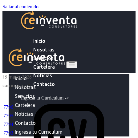
Saltar al contenido
Inicio
Nosotras
Servicios
Cartelera
Noticias
19 mayo, 2026
Inicio
Contacto
curriculums
Nosotras
Servicios
Ingresa tu Curriculum ->
Cartelera
|7796
Noticias
|7795
Contacto
|7794
Ingresa tu Curriculum
|7793