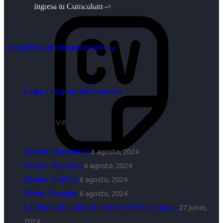
objetivos es para nosotros un trabajo, pero antes un placer.
Ingresa tu Curriculum ->
consultores@reinventa.com.uy
Login / Logout de Usuarios
Últimas Novedades
Growth Marketing
6 agosto, 2024
Ventas Digitales
6 agosto, 2024
Diseño Gráfico
6 agosto, 2024
Redes Sociales
6 agosto, 2024
La demanda laboral creció 10,3% en mayo
27 junio,
2024