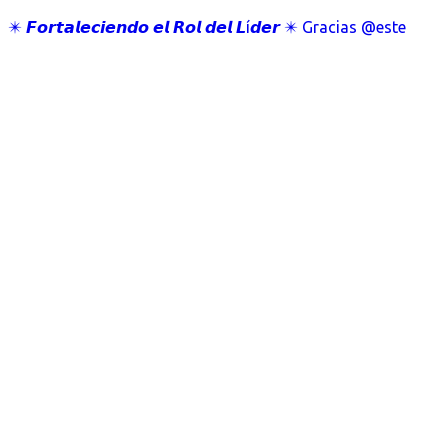
✴️ 𝙁𝙤𝙧𝙩𝙖𝙡𝙚𝙘𝙞𝙚𝙣𝙙𝙤 𝙚𝙡 𝙍𝙤𝙡 𝙙𝙚𝙡 𝙇í𝙙𝙚𝙧 ✴️ Gracias @este