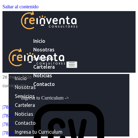
Saltar al contenido
Inicio
Nosotras
Servicios
Cartelera
Noticias
26 mayo, 2026
Inicio
Contacto
curriculums
Nosotras
Servicios
Ingresa tu Curriculum ->
Cartelera
|7827
Noticias
|7826
Contacto
|7825
Ingresa tu Curriculum
|7824