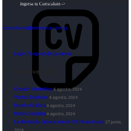
objetivos es para nosotros un trabajo, pero antes un placer.
Ingresa tu Curriculum ->
consultores@reinventa.com.uy
Login / Logout de Usuarios
Últimas Novedades
Growth Marketing
6 agosto, 2024
Ventas Digitales
6 agosto, 2024
Diseño Gráfico
6 agosto, 2024
Redes Sociales
6 agosto, 2024
La demanda laboral creció 10,3% en mayo
27 junio,
2024