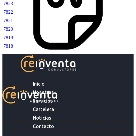
|7823
|7822
|7821
|7820
|7819
|7818
Inicio
Nosotras
Servicios
Cartelera
Noticias
Acompañar a empresas en su gestión de capital humano y
Contacto
acompañar a personas en la búsqueda y encuentro de sus