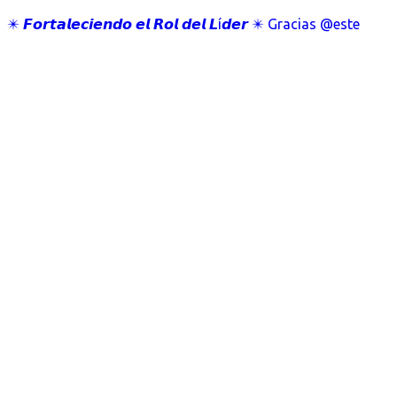
✴️ 𝙁𝙤𝙧𝙩𝙖𝙡𝙚𝙘𝙞𝙚𝙣𝙙𝙤 𝙚𝙡 𝙍𝙤𝙡 𝙙𝙚𝙡 𝙇í𝙙𝙚𝙧 ✴️ Gracias @este