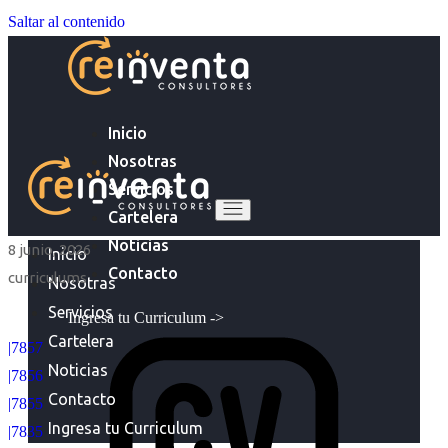
Saltar al contenido
Inicio
Nosotras
Servicios
Cartelera
Noticias
8 junio, 2026
Inicio
Contacto
curriculums
Nosotras
Servicios
Ingresa tu Curriculum ->
Cartelera
|7857
Noticias
|7856
Contacto
|7855
Ingresa tu Curriculum
|7835