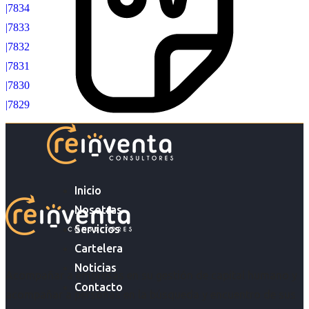
|7834
|7833
|7832
|7831
|7830
|7829
Inicio
Nosotras
Servicios
Cartelera
Noticias
Acompañar a empresas en su gestión de capital humano y
Contacto
acompañar a personas en la búsqueda y encuentro de sus