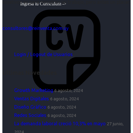
objetivos es para nosotros un trabajo, pero antes un placer.
Ingresa tu Curriculum ->
consultores@reinventa.com.uy
Login / Logout de Usuarios
Últimas Novedades
Growth Marketing
6 agosto, 2024
Ventas Digitales
6 agosto, 2024
Diseño Gráfico
6 agosto, 2024
Redes Sociales
6 agosto, 2024
La demanda laboral creció 10,3% en mayo
27 junio,
2024