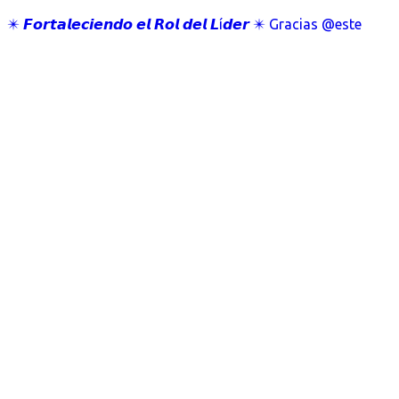
✴️ 𝙁𝙤𝙧𝙩𝙖𝙡𝙚𝙘𝙞𝙚𝙣𝙙𝙤 𝙚𝙡 𝙍𝙤𝙡 𝙙𝙚𝙡 𝙇í𝙙𝙚𝙧 ✴️ Gracias @este