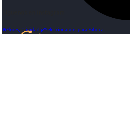
Síguenos en Instagram
☎️Flores, Trinidad ✔️Seleccionamos para Fábrica
Inicio
Nosotras
Servicios
Cartelera
Noticias
Contacto
Ingresa tu Curriculum ->