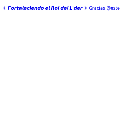
✴️ 𝙁𝙤𝙧𝙩𝙖𝙡𝙚𝙘𝙞𝙚𝙣𝙙𝙤 𝙚𝙡 𝙍𝙤𝙡 𝙙𝙚𝙡 𝙇í𝙙𝙚𝙧 ✴️ Gracias @este