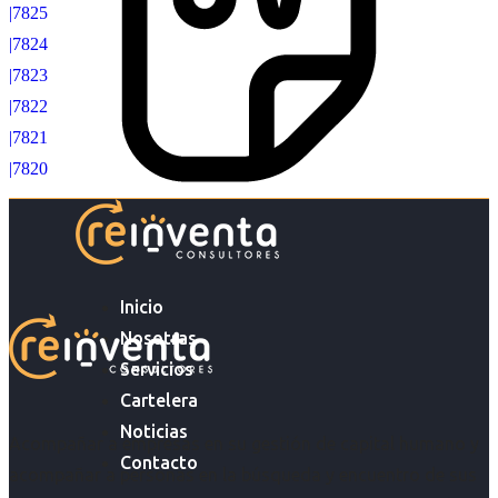
|7825
|7824
|7823
|7822
|7821
|7820
Inicio
Nosotras
Servicios
Cartelera
Noticias
Acompañar a empresas en su gestión de capital humano y
Contacto
acompañar a personas en la búsqueda y encuentro de sus