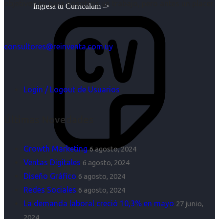
objetivos es para nosotros un trabajo, pero antes un placer.
Ingresa tu Curriculum ->
consultores@reinventa.com.uy
Login / Logout de Usuarios
Últimas Novedades
Growth Marketing
6 agosto, 2024
Ventas Digitales
6 agosto, 2024
Diseño Gráfico
6 agosto, 2024
Redes Sociales
6 agosto, 2024
La demanda laboral creció 10,3% en mayo
27 junio,
2024