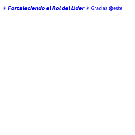
✴️ 𝙁𝙤𝙧𝙩𝙖𝙡𝙚𝙘𝙞𝙚𝙣𝙙𝙤 𝙚𝙡 𝙍𝙤𝙡 𝙙𝙚𝙡 𝙇í𝙙𝙚𝙧 ✴️ Gracias @este