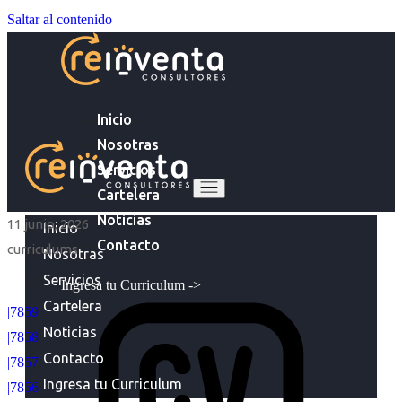
Saltar al contenido
Inicio
Nosotras
Servicios
Cartelera
Noticias
11 junio, 2026
Inicio
Contacto
curriculums
Nosotras
Servicios
Ingresa tu Curriculum ->
Cartelera
|7859
Noticias
|7858
Contacto
|7857
Ingresa tu Curriculum
|7856