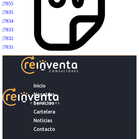
|7855
|7835
|7834
|7833
|7832
|7831
Inicio
Nosotras
Servicios
Cartelera
Noticias
Acompañar a empresas en su gestión de capital humano y
Contacto
acompañar a personas en la búsqueda y encuentro de sus