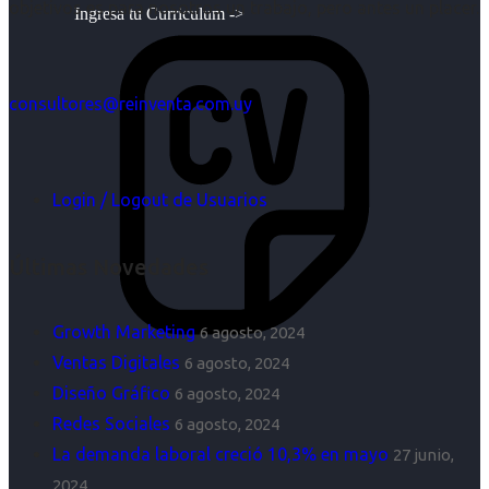
objetivos es para nosotros un trabajo, pero antes un placer.
Ingresa tu Curriculum ->
consultores@reinventa.com.uy
Login / Logout de Usuarios
Últimas Novedades
Growth Marketing
6 agosto, 2024
Ventas Digitales
6 agosto, 2024
Diseño Gráfico
6 agosto, 2024
Redes Sociales
6 agosto, 2024
La demanda laboral creció 10,3% en mayo
27 junio,
2024