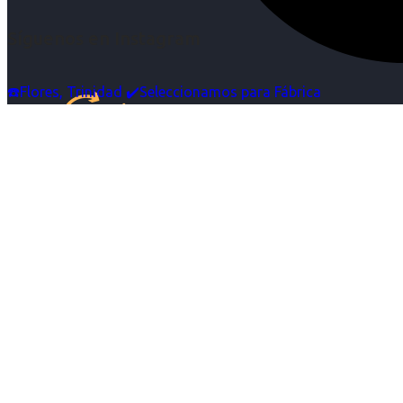
Síguenos en Instagram
☎️Flores, Trinidad ✔️Seleccionamos para Fábrica
Inicio
Nosotras
Servicios
Cartelera
Noticias
Contacto
Ingresa tu Curriculum ->