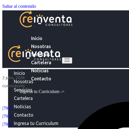
Saltar al contenido
Inicio
Nosotras
Servicios
Cartelera
Noticias
Inicio
2 julio, 2026
Contacto
Nosotras
curriculums
Servicios
Ingresa tu Curriculum ->
Cartelera
Noticias
|7962
Contacto
|7961
Ingresa tu Curriculum
|7960