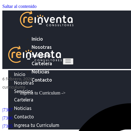
Saltar al contenido
Inicio
Nosotras
Servicios
Cartelera
Noticias
Inicio
6 febrero, 2026
Contacto
Nosotras
curriculums
Servicios
Ingresa tu Curriculum ->
Cartelera
Noticias
|7307
Contacto
|7306
Ingresa tu Curriculum
|7305