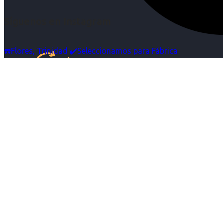
Síguenos en Instagram
☎️Flores, Trinidad ✔️Seleccionamos para Fábrica
Inicio
Nosotras
Servicios
Cartelera
Noticias
Contacto
Ingresa tu Curriculum ->