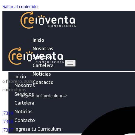
Saltar al contenido
Inicio
Nosotras
Servicios
Cartelera
Noticias
Inicio
6 febrero, 2026
Contacto
Nosotras
curriculums
Servicios
Ingresa tu Curriculum ->
Cartelera
Noticias
|7319
Contacto
|7318
Ingresa tu Curriculum
|7317