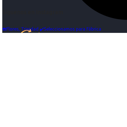
Síguenos en Instagram
☎️Flores, Trinidad ✔️Seleccionamos para Fábrica
Inicio
Nosotras
Servicios
Cartelera
Noticias
Contacto
Ingresa tu Curriculum ->