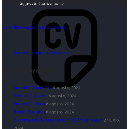
objetivos es para nosotros un trabajo, pero antes un placer.
Ingresa tu Curriculum ->
consultores@reinventa.com.uy
Login / Logout de Usuarios
Últimas Novedades
Growth Marketing
6 agosto, 2024
Ventas Digitales
6 agosto, 2024
Diseño Gráfico
6 agosto, 2024
Redes Sociales
6 agosto, 2024
La demanda laboral creció 10,3% en mayo
27 junio,
2024