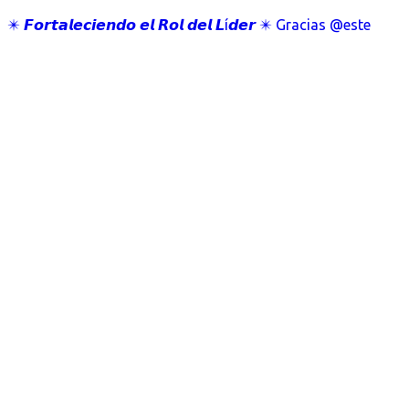
✴️ 𝙁𝙤𝙧𝙩𝙖𝙡𝙚𝙘𝙞𝙚𝙣𝙙𝙤 𝙚𝙡 𝙍𝙤𝙡 𝙙𝙚𝙡 𝙇í𝙙𝙚𝙧 ✴️ Gracias @este