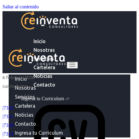
Saltar al contenido
Inicio
Nosotras
Servicios
Cartelera
Noticias
6 febrero, 2026
Inicio
Contacto
curriculums
Nosotras
Servicios
Ingresa tu Curriculum ->
Cartelera
|7322
Noticias
|7321
Contacto
|7320
Ingresa tu Curriculum
|7319