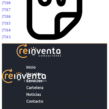
|7318
|7317
|7316
|7315
|7314
|7313
Inicio
Nosotras
Servicios
Cartelera
Noticias
Acompañar a empresas en su gestión de capital humano y
Contacto
acompañar a personas en la búsqueda y encuentro de sus