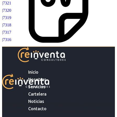
|7321
|7320
|7319
|7318
|7317
|7316
Inicio
Nosotras
Servicios
Cartelera
Noticias
Acompañar a empresas en su gestión de capital humano y
Contacto
acompañar a personas en la búsqueda y encuentro de sus