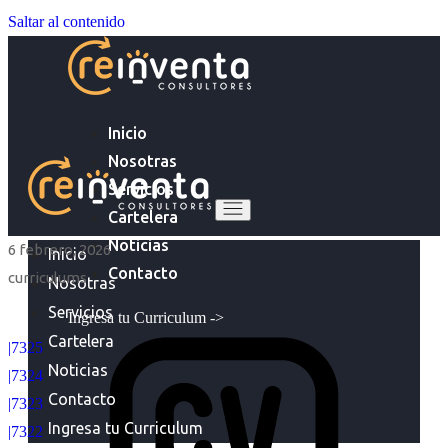
Saltar al contenido
Inicio
Nosotras
Servicios
Cartelera
Noticias
6 febrero, 2026
Inicio
Contacto
curriculums
Nosotras
Servicios
Ingresa tu Curriculum ->
Cartelera
|7325
Noticias
|7324
Contacto
|7323
Ingresa tu Curriculum
|7322