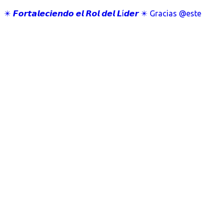
✴️ 𝙁𝙤𝙧𝙩𝙖𝙡𝙚𝙘𝙞𝙚𝙣𝙙𝙤 𝙚𝙡 𝙍𝙤𝙡 𝙙𝙚𝙡 𝙇í𝙙𝙚𝙧 ✴️ Gracias @este