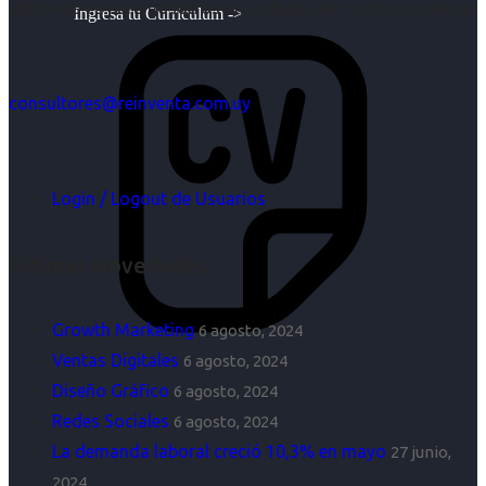
objetivos es para nosotros un trabajo, pero antes un placer.
Ingresa tu Curriculum ->
consultores@reinventa.com.uy
Login / Logout de Usuarios
Últimas Novedades
Growth Marketing
6 agosto, 2024
Ventas Digitales
6 agosto, 2024
Diseño Gráfico
6 agosto, 2024
Redes Sociales
6 agosto, 2024
La demanda laboral creció 10,3% en mayo
27 junio,
2024