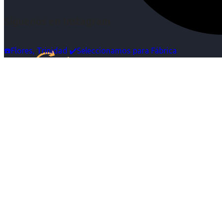
Síguenos en Instagram
☎️Flores, Trinidad ✔️Seleccionamos para Fábrica
Inicio
Nosotras
Servicios
Cartelera
Noticias
Contacto
Ingresa tu Curriculum ->