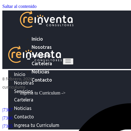
Saltar al contenido
Inicio
Nosotras
Servicios
Cartelera
Noticias
Inicio
8 febrero, 2026
Contacto
Nosotras
curriculums
Servicios
Ingresa tu Curriculum ->
Cartelera
Noticias
|7367
Contacto
|7366
Ingresa tu Curriculum
|7365