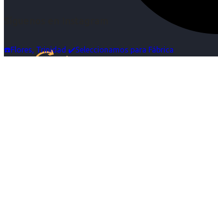
Síguenos en Instagram
☎️Flores, Trinidad ✔️Seleccionamos para Fábrica
Inicio
Nosotras
Servicios
Cartelera
Noticias
Contacto
Ingresa tu Curriculum ->