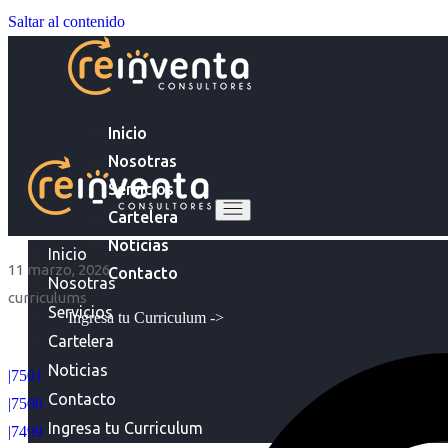
Saltar al contenido
Inicio
Nosotras
Servicios
Cartelera
Noticias
Inicio
11 marzo, 2026
Contacto
Nosotras
curriculums
Servicios
Ingresa tu Curriculum ->
Cartelera
Noticias
|7501
Contacto
|7500
Ingresa tu Curriculum
|7499