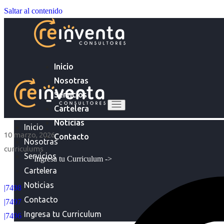
Saltar al contenido
Inicio
Nosotras
Servicios
Cartelera
Noticias
Inicio
10 marzo, 2026
Contacto
Nosotras
curriculums
Servicios
Ingresa tu Curriculum ->
Cartelera
Noticias
|7498
Contacto
|7497
Ingresa tu Curriculum
|7496