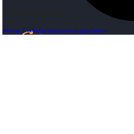
Síguenos en Instagram
☎️Flores, Trinidad ✔️Seleccionamos para Fábrica
Inicio
Nosotras
Servicios
Cartelera
Noticias
Contacto
Ingresa tu Curriculum ->