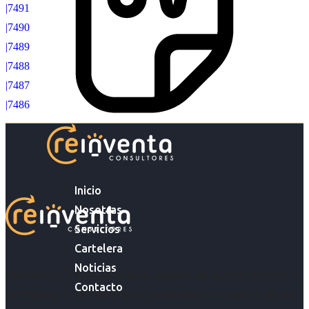
|7491
|7490
|7489
|7488
|7487
|7486
Inicio
Nosotras
Servicios
Cartelera
Noticias
Acompañar a empresas en su gestión de capital humano y
Contacto
acompañar a personas en la búsqueda y encuentro de sus