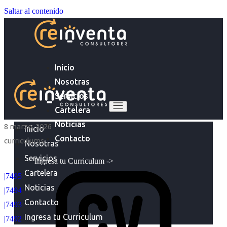
Saltar al contenido
Inicio
Nosotras
Servicios
Cartelera
Noticias
8 marzo, 2026
Inicio
Contacto
curriculums
Nosotras
Servicios
Ingresa tu Curriculum ->
Cartelera
|7495
Noticias
|7494
Contacto
|7493
Ingresa tu Curriculum
|7492