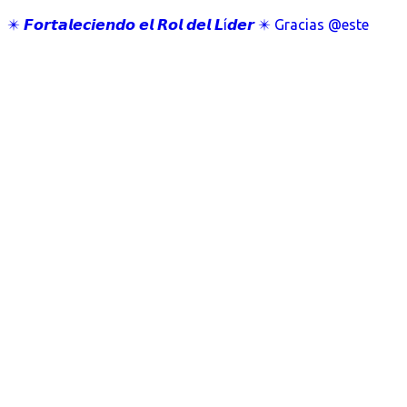
✴️ 𝙁𝙤𝙧𝙩𝙖𝙡𝙚𝙘𝙞𝙚𝙣𝙙𝙤 𝙚𝙡 𝙍𝙤𝙡 𝙙𝙚𝙡 𝙇í𝙙𝙚𝙧 ✴️ Gracias @este