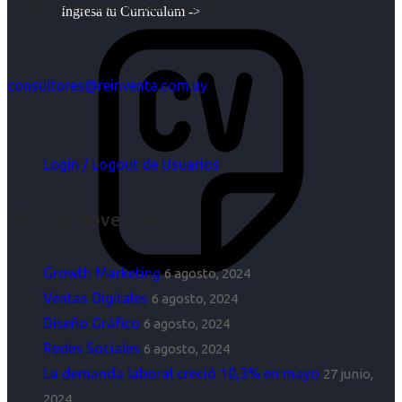
objetivos es para nosotros un trabajo, pero antes un placer.
Ingresa tu Curriculum ->
consultores@reinventa.com.uy
Login / Logout de Usuarios
Últimas Novedades
Growth Marketing
6 agosto, 2024
Ventas Digitales
6 agosto, 2024
Diseño Gráfico
6 agosto, 2024
Redes Sociales
6 agosto, 2024
La demanda laboral creció 10,3% en mayo
27 junio,
2024