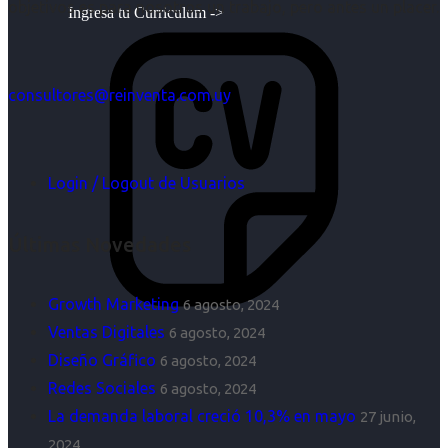
objetivos es para nosotros un trabajo, pero antes un placer.
Ingresa tu Curriculum ->
consultores@reinventa.com.uy
Login / Logout de Usuarios
Últimas Novedades
Growth Marketing
6 agosto, 2024
Ventas Digitales
6 agosto, 2024
Diseño Gráfico
6 agosto, 2024
Redes Sociales
6 agosto, 2024
La demanda laboral creció 10,3% en mayo
27 junio,
2024