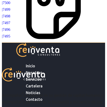
|7500
|7499
|7498
|7497
|7496
|7495
Inicio
Nosotras
Servicios
Cartelera
Noticias
Acompañar a empresas en su gestión de capital humano y
Contacto
acompañar a personas en la búsqueda y encuentro de sus