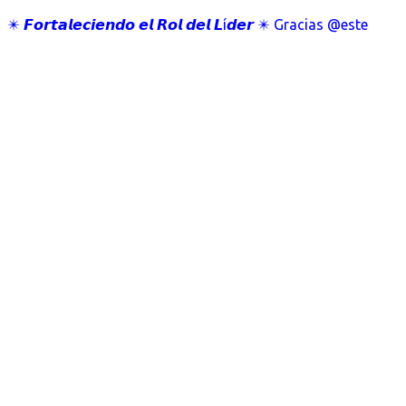
✴️ 𝙁𝙤𝙧𝙩𝙖𝙡𝙚𝙘𝙞𝙚𝙣𝙙𝙤 𝙚𝙡 𝙍𝙤𝙡 𝙙𝙚𝙡 𝙇í𝙙𝙚𝙧 ✴️ Gracias @este