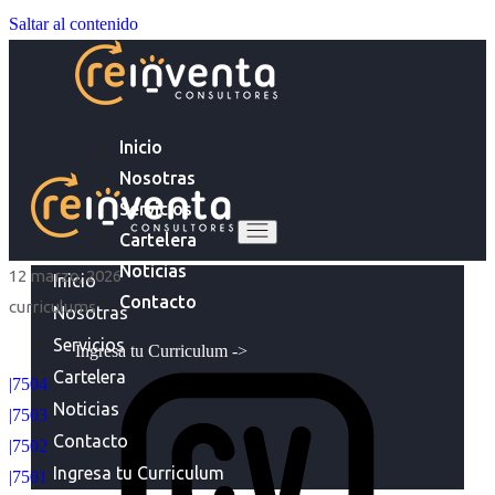
Saltar al contenido
Inicio
Nosotras
Servicios
Cartelera
Noticias
12 marzo, 2026
Inicio
Contacto
curriculums
Nosotras
Servicios
Ingresa tu Curriculum ->
Cartelera
|7504
Noticias
|7503
Contacto
|7502
Ingresa tu Curriculum
|7501