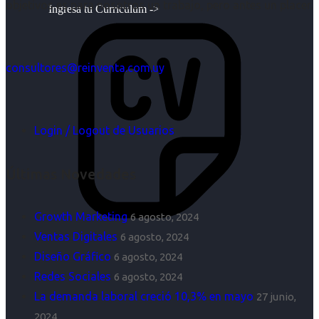
objetivos es para nosotros un trabajo, pero antes un placer.
Ingresa tu Curriculum ->
consultores@reinventa.com.uy
Login / Logout de Usuarios
Últimas Novedades
Growth Marketing
6 agosto, 2024
Ventas Digitales
6 agosto, 2024
Diseño Gráfico
6 agosto, 2024
Redes Sociales
6 agosto, 2024
La demanda laboral creció 10,3% en mayo
27 junio,
2024