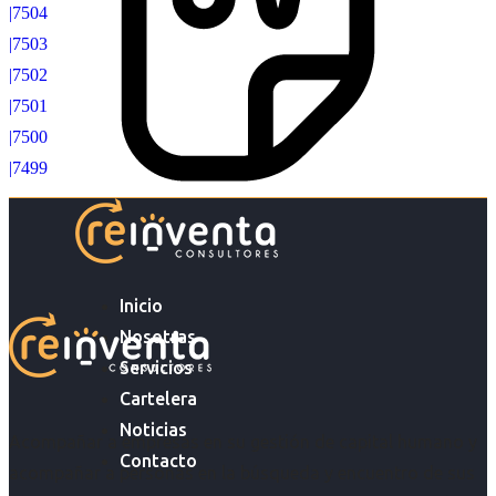
|7504
|7503
|7502
|7501
|7500
|7499
Inicio
Nosotras
Servicios
Cartelera
Noticias
Acompañar a empresas en su gestión de capital humano y
Contacto
acompañar a personas en la búsqueda y encuentro de sus