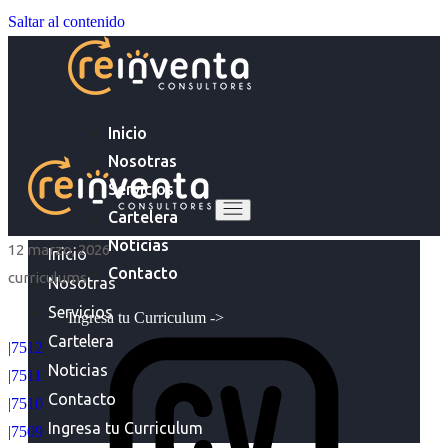
Saltar al contenido
Inicio
Nosotras
Servicios
Cartelera
Noticias
12 marzo, 2026
Inicio
Contacto
curriculums
Nosotras
Servicios
Ingresa tu Curriculum ->
Cartelera
|7512
Noticias
|7511
Contacto
|7510
Ingresa tu Curriculum
|7509