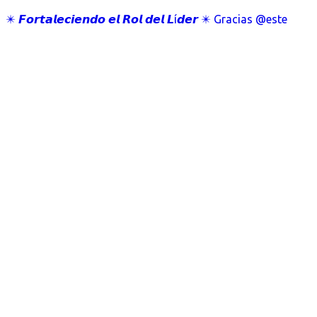
✴️ 𝙁𝙤𝙧𝙩𝙖𝙡𝙚𝙘𝙞𝙚𝙣𝙙𝙤 𝙚𝙡 𝙍𝙤𝙡 𝙙𝙚𝙡 𝙇í𝙙𝙚𝙧 ✴️ Gracias @este