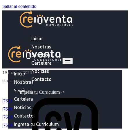
Saltar al contenido
Inicio
Nosotras
Servicios
Cartelera
Noticias
19 marzo, 2026
Inicio
Contacto
curriculums
Nosotras
Servicios
Ingresa tu Curriculum ->
Cartelera
|7621
Noticias
|7620
Contacto
|7619
Ingresa tu Curriculum
|7618