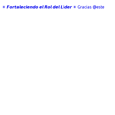
✴️ 𝙁𝙤𝙧𝙩𝙖𝙡𝙚𝙘𝙞𝙚𝙣𝙙𝙤 𝙚𝙡 𝙍𝙤𝙡 𝙙𝙚𝙡 𝙇í𝙙𝙚𝙧 ✴️ Gracias @este