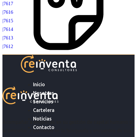
|7617
|7616
|7615
|7614
|7613
|7612
Inicio
Nosotras
Servicios
Cartelera
Noticias
Acompañar a empresas en su gestión de capital humano y
Contacto
acompañar a personas en la búsqueda y encuentro de sus