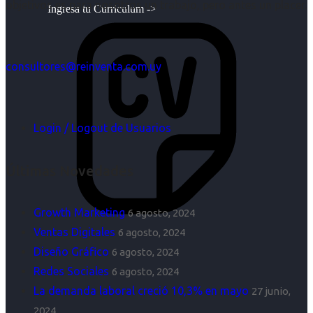
objetivos es para nosotros un trabajo, pero antes un placer.
Ingresa tu Curriculum ->
consultores@reinventa.com.uy
Login / Logout de Usuarios
Últimas Novedades
Growth Marketing
6 agosto, 2024
Ventas Digitales
6 agosto, 2024
Diseño Gráfico
6 agosto, 2024
Redes Sociales
6 agosto, 2024
La demanda laboral creció 10,3% en mayo
27 junio,
2024