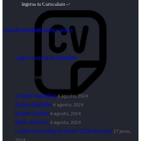
objetivos es para nosotros un trabajo, pero antes un placer.
Ingresa tu Curriculum ->
consultores@reinventa.com.uy
Login / Logout de Usuarios
Últimas Novedades
Growth Marketing
6 agosto, 2024
Ventas Digitales
6 agosto, 2024
Diseño Gráfico
6 agosto, 2024
Redes Sociales
6 agosto, 2024
La demanda laboral creció 10,3% en mayo
27 junio,
2024