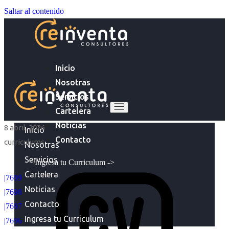
Saltar al contenido
Inicio
Nosotras
Servicios
Cartelera
Noticias
8 abril, 2026
Inicio
Contacto
curriculums
Nosotras
Servicios
Ingresa tu Curriculum ->
Cartelera
|7699
Noticias
|7698
Contacto
|7697
Ingresa tu Curriculum
|7696