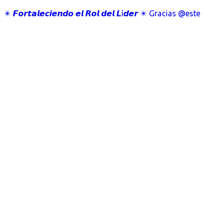
✴️ 𝙁𝙤𝙧𝙩𝙖𝙡𝙚𝙘𝙞𝙚𝙣𝙙𝙤 𝙚𝙡 𝙍𝙤𝙡 𝙙𝙚𝙡 𝙇í𝙙𝙚𝙧 ✴️ Gracias @este