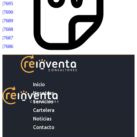
|7695
|7690
|7689
|7688
|7687
|7686
Inicio
Nosotras
Servicios
Cartelera
Noticias
Acompañar a empresas en su gestión de capital humano y
Contacto
acompañar a personas en la búsqueda y encuentro de sus