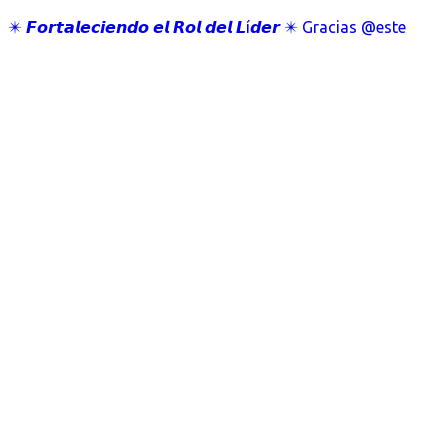
✴️ 𝙁𝙤𝙧𝙩𝙖𝙡𝙚𝙘𝙞𝙚𝙣𝙙𝙤 𝙚𝙡 𝙍𝙤𝙡 𝙙𝙚𝙡 𝙇í𝙙𝙚𝙧 ✴️ Gracias @este