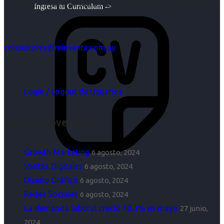
objetivos es para nosotros un trabajo, pero antes un placer.
Ingresa tu Curriculum ->
consultores@reinventa.com.uy
Login / Logout de Usuarios
Últimas Novedades
Growth Marketing
6 agosto, 2024
Ventas Digitales
6 agosto, 2024
Diseño Gráfico
6 agosto, 2024
Redes Sociales
6 agosto, 2024
La demanda laboral creció 10,3% en mayo
27 junio,
2024