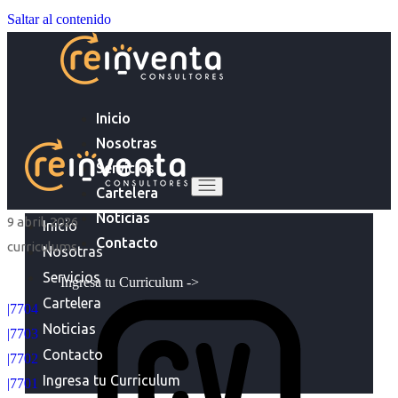
Saltar al contenido
Inicio
Nosotras
Servicios
Cartelera
Noticias
9 abril, 2026
Inicio
Contacto
curriculums
Nosotras
Servicios
Ingresa tu Curriculum ->
Cartelera
|7704
Noticias
|7703
Contacto
|7702
Ingresa tu Curriculum
|7701