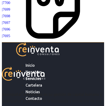
|7700
|7699
|7698
|7697
|7696
|7695
Inicio
Nosotras
Servicios
Cartelera
Noticias
Acompañar a empresas en su gestión de capital humano y
Contacto
acompañar a personas en la búsqueda y encuentro de sus