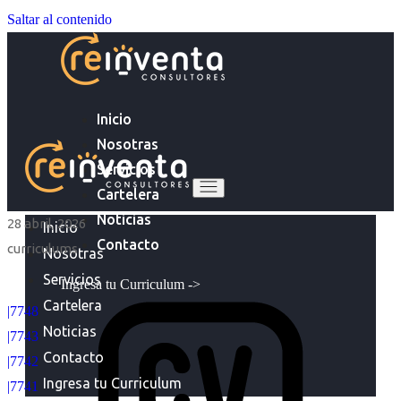
Saltar al contenido
Inicio
Nosotras
Servicios
Cartelera
Noticias
28 abril, 2026
Inicio
Contacto
curriculums
Nosotras
Servicios
Ingresa tu Curriculum ->
Cartelera
|7748
Noticias
|7743
Contacto
|7742
Ingresa tu Curriculum
|7741