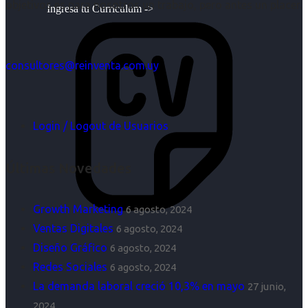
objetivos es para nosotros un trabajo, pero antes un placer.
Ingresa tu Curriculum ->
consultores@reinventa.com.uy
Login / Logout de Usuarios
Últimas Novedades
Growth Marketing
6 agosto, 2024
Ventas Digitales
6 agosto, 2024
Diseño Gráfico
6 agosto, 2024
Redes Sociales
6 agosto, 2024
La demanda laboral creció 10,3% en mayo
27 junio,
2024