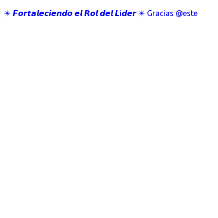
✴️ 𝙁𝙤𝙧𝙩𝙖𝙡𝙚𝙘𝙞𝙚𝙣𝙙𝙤 𝙚𝙡 𝙍𝙤𝙡 𝙙𝙚𝙡 𝙇í𝙙𝙚𝙧 ✴️ Gracias @este