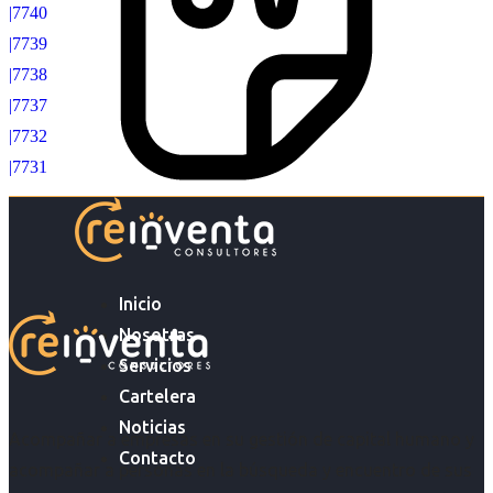
|7740
|7739
|7738
|7737
|7732
|7731
Inicio
Nosotras
Servicios
Cartelera
Noticias
Acompañar a empresas en su gestión de capital humano y
Contacto
acompañar a personas en la búsqueda y encuentro de sus