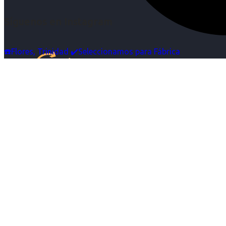
Síguenos en Instagram
☎️Flores, Trinidad ✔️Seleccionamos para Fábrica
Inicio
Nosotras
Servicios
Cartelera
Noticias
Contacto
Ingresa tu Curriculum ->