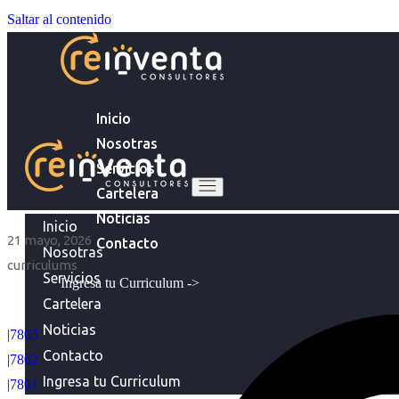
Saltar al contenido
Inicio
Nosotras
Servicios
Cartelera
Noticias
Inicio
21 mayo, 2026
Contacto
Nosotras
curriculums
Servicios
Ingresa tu Curriculum ->
Cartelera
Noticias
|7803
Contacto
|7802
Ingresa tu Curriculum
|7801