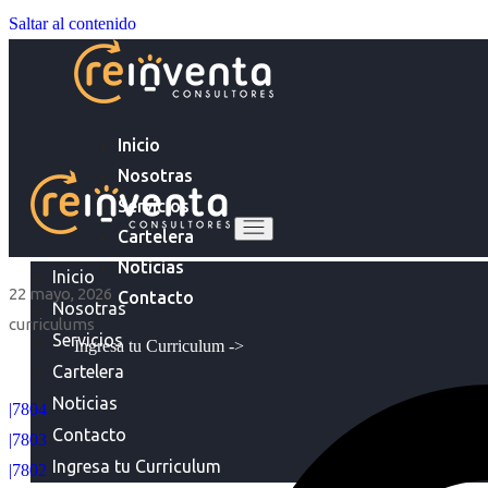
Saltar al contenido
Inicio
Nosotras
Servicios
Cartelera
Noticias
Inicio
22 mayo, 2026
Contacto
Nosotras
curriculums
Servicios
Ingresa tu Curriculum ->
Cartelera
Noticias
|7804
Contacto
|7803
Ingresa tu Curriculum
|7802