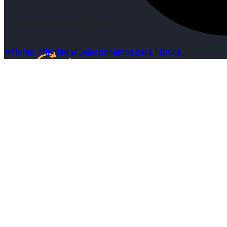
Síguenos en Instagram
☎️Flores, Trinidad ✔️Seleccionamos para Fábrica
Inicio
Nosotras
Servicios
Cartelera
Noticias
Contacto
Ingresa tu Curriculum ->