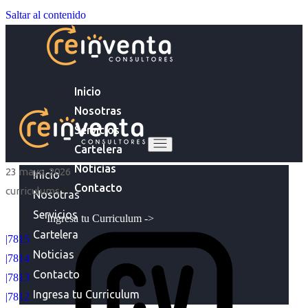
Saltar al contenido
Inicio
Nosotras
Servicios
Cartelera
Noticias
23 mayo, 2026
Inicio
Contacto
curriculums
Nosotras
Servicios
Ingresa tu Curriculum ->
Cartelera
|7815
Noticias
|7814
Contacto
|7813
Ingresa tu Curriculum
|7812