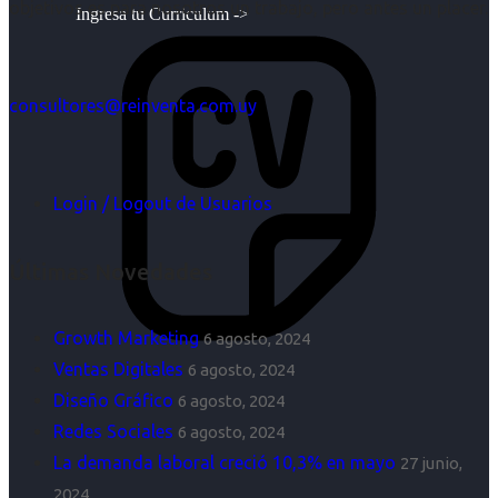
objetivos es para nosotros un trabajo, pero antes un placer.
Ingresa tu Curriculum ->
consultores@reinventa.com.uy
Login / Logout de Usuarios
Últimas Novedades
Growth Marketing
6 agosto, 2024
Ventas Digitales
6 agosto, 2024
Diseño Gráfico
6 agosto, 2024
Redes Sociales
6 agosto, 2024
La demanda laboral creció 10,3% en mayo
27 junio,
2024