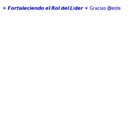
✴️ 𝙁𝙤𝙧𝙩𝙖𝙡𝙚𝙘𝙞𝙚𝙣𝙙𝙤 𝙚𝙡 𝙍𝙤𝙡 𝙙𝙚𝙡 𝙇í𝙙𝙚𝙧 ✴️ Gracias @este