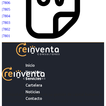
|7806
|7805
|7804
|7803
|7802
|7801
Inicio
Nosotras
Servicios
Cartelera
Noticias
Acompañar a empresas en su gestión de capital humano y
Contacto
acompañar a personas en la búsqueda y encuentro de sus