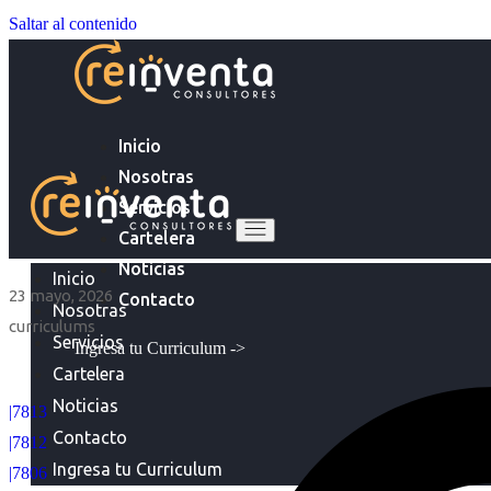
Saltar al contenido
Inicio
Nosotras
Servicios
Cartelera
Noticias
Inicio
23 mayo, 2026
Contacto
Nosotras
curriculums
Servicios
Ingresa tu Curriculum ->
Cartelera
Noticias
|7813
Contacto
|7812
Ingresa tu Curriculum
|7806