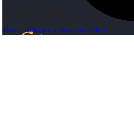
Síguenos en Instagram
☎️Flores, Trinidad ✔️Seleccionamos para Fábrica
Inicio
Nosotras
Servicios
Cartelera
Noticias
Contacto
Ingresa tu Curriculum ->