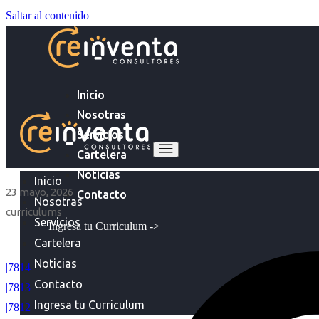
Saltar al contenido
Inicio
Nosotras
Servicios
Cartelera
Noticias
Inicio
23 mayo, 2026
Contacto
Nosotras
curriculums
Servicios
Ingresa tu Curriculum ->
Cartelera
Noticias
|7814
Contacto
|7813
Ingresa tu Curriculum
|7812