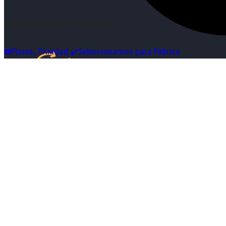
Síguenos en Instagram
☎️Flores, Trinidad ✔️Seleccionamos para Fábrica
Inicio
Nosotras
Servicios
Cartelera
Noticias
Contacto
Ingresa tu Curriculum ->