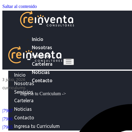
Saltar al contenido
Inicio
Nosotras
Servicios
Cartelera
Noticias
Inicio
3 julio, 2026
Contacto
Nosotras
curriculums
Servicios
Ingresa tu Curriculum ->
Cartelera
Noticias
|7967
Contacto
|7966
Ingresa tu Curriculum
|7965