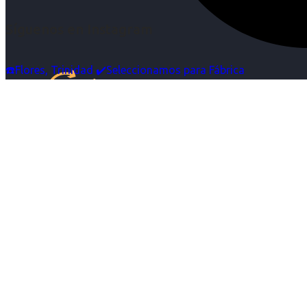
Síguenos en Instagram
☎️Flores, Trinidad ✔️Seleccionamos para Fábrica
Inicio
Nosotras
Servicios
Cartelera
Noticias
Contacto
Ingresa tu Curriculum ->