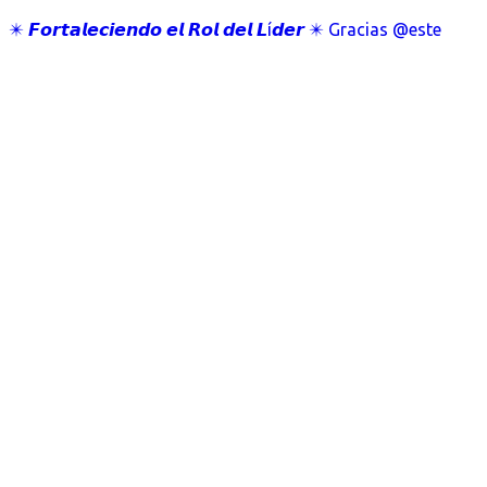
✴️ 𝙁𝙤𝙧𝙩𝙖𝙡𝙚𝙘𝙞𝙚𝙣𝙙𝙤 𝙚𝙡 𝙍𝙤𝙡 𝙙𝙚𝙡 𝙇í𝙙𝙚𝙧 ✴️ Gracias @este