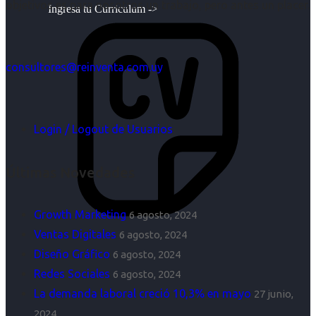
objetivos es para nosotros un trabajo, pero antes un placer.
Ingresa tu Curriculum ->
consultores@reinventa.com.uy
Login / Logout de Usuarios
Últimas Novedades
Growth Marketing
6 agosto, 2024
Ventas Digitales
6 agosto, 2024
Diseño Gráfico
6 agosto, 2024
Redes Sociales
6 agosto, 2024
La demanda laboral creció 10,3% en mayo
27 junio,
2024