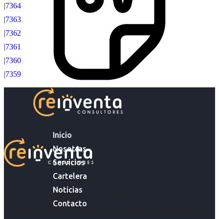
|7364
|7363
|7362
|7361
|7360
|7359
Inicio
Nosotras
Servicios
Cartelera
Noticias
Acompañar a empresas en su gestión de capital humano y
Contacto
acompañar a personas en la búsqueda y encuentro de sus