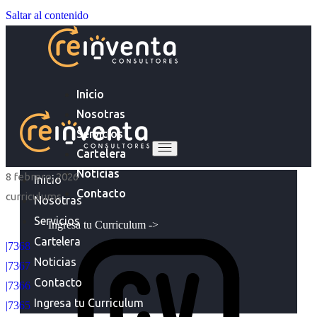
Saltar al contenido
Inicio
Nosotras
Servicios
Cartelera
Noticias
8 febrero, 2026
Inicio
Contacto
curriculums
Nosotras
Servicios
Ingresa tu Curriculum ->
Cartelera
|7368
Noticias
|7367
Contacto
|7366
Ingresa tu Curriculum
|7365