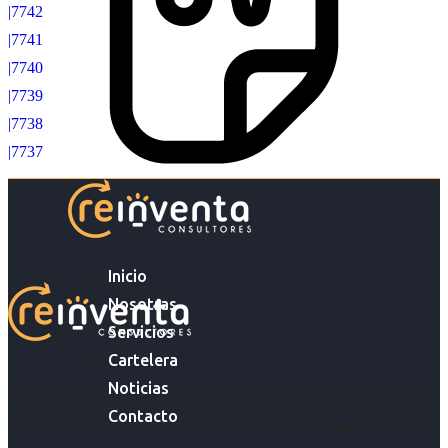
|7742
|7741
|7740
|7739
|7738
|7737
Inicio
Nosotras
Servicios
Cartelera
Noticias
Acompañar a empresas en su gestión de capital humano y
Contacto
acompañar a personas en la búsqueda y encuentro de sus