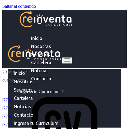
Saltar al contenido
Inicio
Nosotras
Servicios
Cartelera
Noticias
29 abril, 2026
Inicio
Contacto
curriculums
Nosotras
Servicios
Ingresa tu Curriculum ->
Cartelera
|7750
Noticias
|7749
Contacto
|7748
Ingresa tu Curriculum
|7743