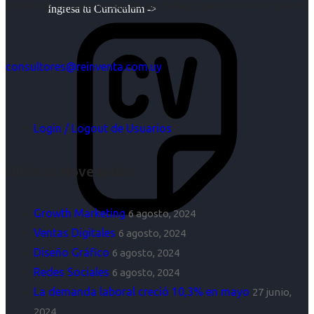
objetivos es para nosotros un trabajo, pero antes un placer.
Ingresa tu Curriculum ->
consultores@reinventa.com.uy
Login / Logout de Usuarios
Últimas Novedades
Growth Marketing
6 agosto, 2024
Ventas Digitales
6 agosto, 2024
Diseño Gráfico
6 agosto, 2024
Redes Sociales
6 agosto, 2024
La demanda laboral creció 10,3% en mayo
27 junio,
2024