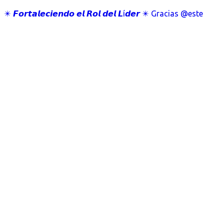
✴️ 𝙁𝙤𝙧𝙩𝙖𝙡𝙚𝙘𝙞𝙚𝙣𝙙𝙤 𝙚𝙡 𝙍𝙤𝙡 𝙙𝙚𝙡 𝙇í𝙙𝙚𝙧 ✴️ Gracias @este