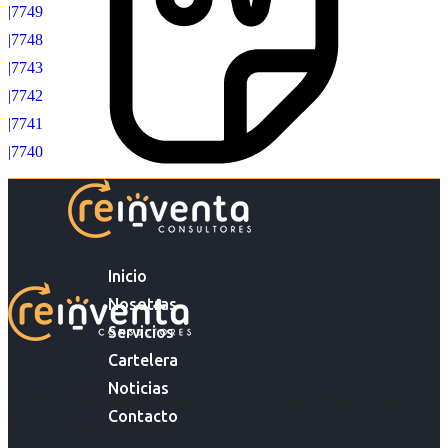
|7749
|7748
|7743
|7742
|7741
|7740
Inicio
Nosotras
Servicios
Cartelera
Noticias
Acompañar a empresas en su gestión de capital humano y
Contacto
acompañar a personas en la búsqueda y encuentro de sus