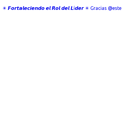
✴️ 𝙁𝙤𝙧𝙩𝙖𝙡𝙚𝙘𝙞𝙚𝙣𝙙𝙤 𝙚𝙡 𝙍𝙤𝙡 𝙙𝙚𝙡 𝙇í𝙙𝙚𝙧 ✴️ Gracias @este