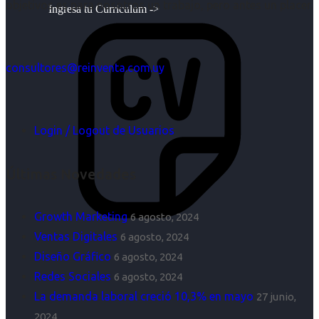
objetivos es para nosotros un trabajo, pero antes un placer.
Ingresa tu Curriculum ->
consultores@reinventa.com.uy
Login / Logout de Usuarios
Últimas Novedades
Growth Marketing
6 agosto, 2024
Ventas Digitales
6 agosto, 2024
Diseño Gráfico
6 agosto, 2024
Redes Sociales
6 agosto, 2024
La demanda laboral creció 10,3% en mayo
27 junio,
2024