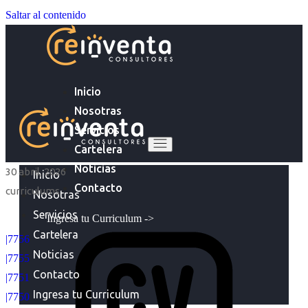
Saltar al contenido
Inicio
Nosotras
Servicios
Cartelera
Noticias
30 abril, 2026
Inicio
Contacto
curriculums
Nosotras
Servicios
Ingresa tu Curriculum ->
Cartelera
|7756
Noticias
|7755
Contacto
|7751
Ingresa tu Curriculum
|7750