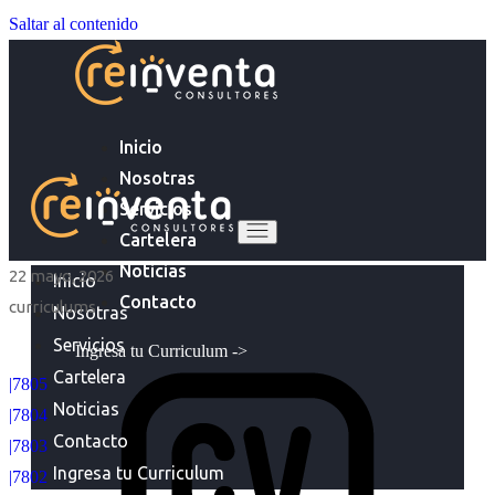
Saltar al contenido
Inicio
Nosotras
Servicios
Cartelera
Noticias
22 mayo, 2026
Inicio
Contacto
curriculums
Nosotras
Servicios
Ingresa tu Curriculum ->
Cartelera
|7805
Noticias
|7804
Contacto
|7803
Ingresa tu Curriculum
|7802