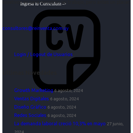
objetivos es para nosotros un trabajo, pero antes un placer.
Ingresa tu Curriculum ->
consultores@reinventa.com.uy
Login / Logout de Usuarios
Últimas Novedades
Growth Marketing
6 agosto, 2024
Ventas Digitales
6 agosto, 2024
Diseño Gráfico
6 agosto, 2024
Redes Sociales
6 agosto, 2024
La demanda laboral creció 10,3% en mayo
27 junio,
2024