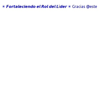
✴️ 𝙁𝙤𝙧𝙩𝙖𝙡𝙚𝙘𝙞𝙚𝙣𝙙𝙤 𝙚𝙡 𝙍𝙤𝙡 𝙙𝙚𝙡 𝙇í𝙙𝙚𝙧 ✴️ Gracias @este