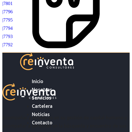
|7801
|7796
|7795
|7794
|7793
|7792
Inicio
Nosotras
Servicios
Cartelera
Noticias
Acompañar a empresas en su gestión de capital humano y
Contacto
acompañar a personas en la búsqueda y encuentro de sus