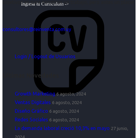
objetivos es para nosotros un trabajo, pero antes un placer.
Ingresa tu Curriculum ->
consultores@reinventa.com.uy
Login / Logout de Usuarios
Últimas Novedades
Growth Marketing
6 agosto, 2024
Ventas Digitales
6 agosto, 2024
Diseño Gráfico
6 agosto, 2024
Redes Sociales
6 agosto, 2024
La demanda laboral creció 10,3% en mayo
27 junio,
2024