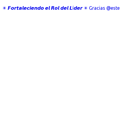
✴️ 𝙁𝙤𝙧𝙩𝙖𝙡𝙚𝙘𝙞𝙚𝙣𝙙𝙤 𝙚𝙡 𝙍𝙤𝙡 𝙙𝙚𝙡 𝙇í𝙙𝙚𝙧 ✴️ Gracias @este