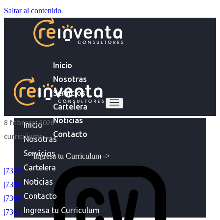
Saltar al contenido
Inicio
Nosotras
Servicios
Cartelera
Noticias
8 febrero, 2026
Inicio
Contacto
curriculums
Nosotras
Servicios
Ingresa tu Curriculum ->
Cartelera
|7370
Noticias
|7369
Contacto
|7368
Ingresa tu Curriculum
|7367