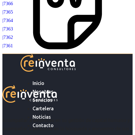
|7366
|7365
|7364
|7363
|7362
|7361
Inicio
Nosotras
Servicios
Cartelera
Noticias
Acompañar a empresas en su gestión de capital humano y
Contacto
acompañar a personas en la búsqueda y encuentro de sus